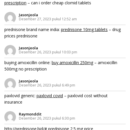
prescription
– can i order cheap clomid tablets
Jasonjeola
Desember 27, 2023 pukul 12:52 am
prednisone brand name india:
prednisone 10mg tablets
– drug
prices prednisone
Jasonjeola
Desember 26, 2023 pukul 10:03 pm
buying amoxicillin online:
buy amoxicillin 250mg
– amoxicillin
500mg no prescription
Jasonjeola
Desember 26, 2023 pukul 6:49 pm
paxlovid generic:
paxlovid covid
– paxlovid cost without
insurance
Raymonddit
Desember 26, 2023 pukul 6:30 pm
http://prednisone.bid/#
prednisone 2.5 mg price