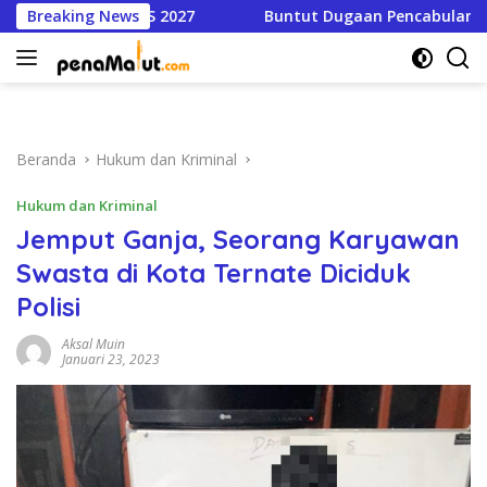
Langsung
S 2027
Breaking News
Buntut Dugaan Pencabulan, Dinas Pendidikan C
ke
konten
Beranda
Hukum dan Kriminal
Hukum dan Kriminal
Jemput Ganja, Seorang Karyawan
Swasta di Kota Ternate Diciduk
Polisi
Aksal Muin
Januari 23, 2023