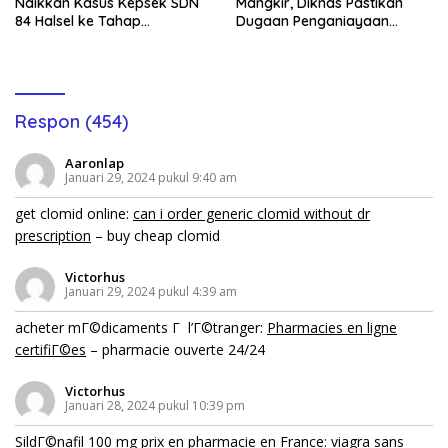
Naikkan Kasus Kepsek SDN
Mangkir, Diknas Pastikan
84 Halsel ke Tahap
Dugaan Penganiayaan
Penyidikan
Lansia Tak Berhenti
Respon (454)
Aaronlap
Januari 29, 2024 pukul 9:40 am
get clomid online:
can i order generic clomid without dr
prescription
– buy cheap clomid
Victorhus
Januari 29, 2024 pukul 4:39 am
acheter mГ©dicaments Г l’Г©tranger:
Pharmacies en ligne
certifiГ©es
– pharmacie ouverte 24/24
Victorhus
Januari 28, 2024 pukul 10:39 pm
SildГ©nafil 100 mg prix en pharmacie en France:
viagra sans