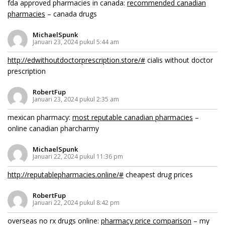
fda approved pharmacies in canada:
recommended canadian
pharmacies
– canada drugs
MichaelSpunk
Januari 23, 2024 pukul 5:44 am
http://edwithoutdoctorprescription.store/#
cialis without doctor
prescription
RobertFup
Januari 23, 2024 pukul 2:35 am
mexican pharmacy:
most reputable canadian pharmacies
–
online canadian pharcharmy
MichaelSpunk
Januari 22, 2024 pukul 11:36 pm
http://reputablepharmacies.online/#
cheapest drug prices
RobertFup
Januari 22, 2024 pukul 8:42 pm
overseas no rx drugs online:
pharmacy price comparison
– my