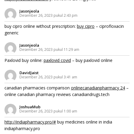
Jasonjeola
Desember 26, 2023 pukul 2:43 pm
buy cipro online without prescription:
buy cipro
– ciprofloxacin
generic
Jasonjeola
Desember 26, 2023 pukul 11:29 am
Paxlovid buy online:
paxlovid covid
– buy paxlovid online
DavidJaist
Desember 26, 2023 pukul 3:41 am
canadian pharmacies comparison
onlinecanadianpharmacy 24
–
online canadian pharmacy reviews canadiandrugs.tech
JoshuaMub
Desember 26, 2023 pukul 1:00 am
http://indiapharmacy.pro/#
buy medicines online in india
indiapharmacy.pro