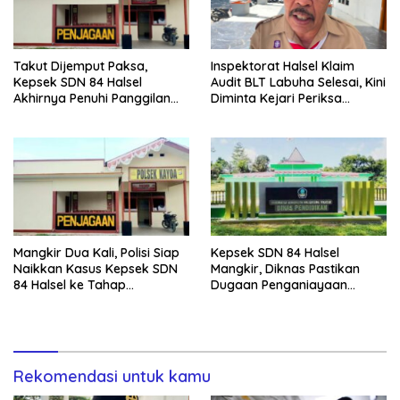
Takut Dijemput Paksa,
Inspektorat Halsel Klaim
Kepsek SDN 84 Halsel
Audit BLT Labuha Selesai, Kini
Akhirnya Penuhi Panggilan
Diminta Kejari Periksa
Ketiga Polisi
Seluruh APBDes
Mangkir Dua Kali, Polisi Siap
Kepsek SDN 84 Halsel
Naikkan Kasus Kepsek SDN
Mangkir, Diknas Pastikan
84 Halsel ke Tahap
Dugaan Penganiayaan
Penyidikan
Lansia Tak Berhenti
Rekomendasi untuk kamu