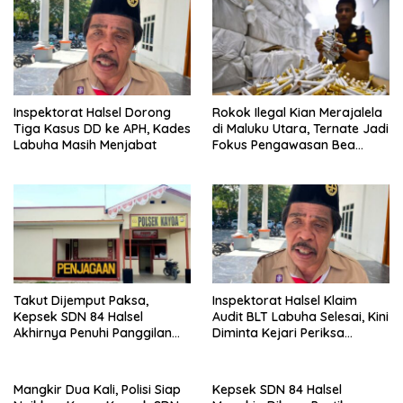
Inspektorat Halsel Dorong
Rokok Ilegal Kian Merajalela
Tiga Kasus DD ke APH, Kades
di Maluku Utara, Ternate Jadi
Labuha Masih Menjabat
Fokus Pengawasan Bea
Cukai
Takut Dijemput Paksa,
Inspektorat Halsel Klaim
Kepsek SDN 84 Halsel
Audit BLT Labuha Selesai, Kini
Akhirnya Penuhi Panggilan
Diminta Kejari Periksa
Ketiga Polisi
Seluruh APBDes
Mangkir Dua Kali, Polisi Siap
Kepsek SDN 84 Halsel