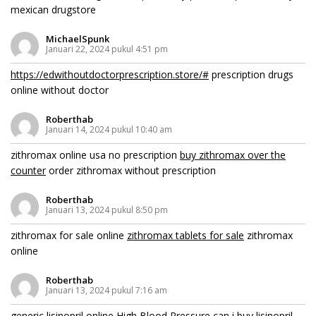
mexican drugstore
MichaelSpunk
Januari 22, 2024 pukul 4:51 pm
https://edwithoutdoctorprescription.store/#
prescription drugs
online without doctor
Roberthab
Januari 14, 2024 pukul 10:40 am
zithromax online usa no prescription
buy zithromax over the
counter
order zithromax without prescription
Roberthab
Januari 13, 2024 pukul 8:50 pm
zithromax for sale online
zithromax tablets for sale
zithromax
online
Roberthab
Januari 13, 2024 pukul 7:16 am
generic lisinopril online
High Blood Pressure
can i buy lisinopril