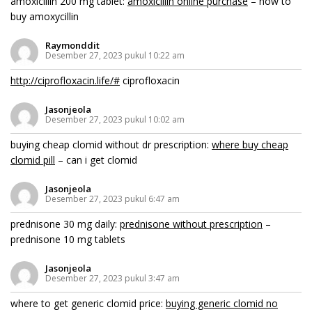
amoxicillin 200 mg tablet:
amoxicillin online purchase
– how to
buy amoxycillin
Raymonddit
Desember 27, 2023 pukul 10:22 am
http://ciprofloxacin.life/#
ciprofloxacin
Jasonjeola
Desember 27, 2023 pukul 10:02 am
buying cheap clomid without dr prescription:
where buy cheap
clomid pill
– can i get clomid
Jasonjeola
Desember 27, 2023 pukul 6:47 am
prednisone 30 mg daily:
prednisone without prescription
–
prednisone 10 mg tablets
Jasonjeola
Desember 27, 2023 pukul 3:47 am
where to get generic clomid price:
buying generic clomid no