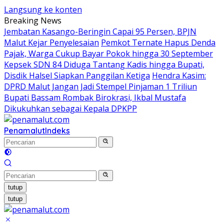
Langsung ke konten
Breaking News
Jembatan Kasango-Beringin Capai 95 Persen, BPJN
Malut Kejar Penyelesaian
Pemkot Ternate Hapus Denda
Pajak, Warga Cukup Bayar Pokok hingga 30 September
Kepsek SDN 84 Diduga Tantang Kadis hingga Bupati,
Disdik Halsel Siapkan Panggilan Ketiga
Hendra Kasim:
DPRD Malut Jangan Jadi Stempel Pinjaman 1 Triliun
Bupati Bassam Rombak Birokrasi, Ikbal Mustafa
Dikukuhkan sebagai Kepala DPKPP
Penamalut
Indeks
tutup
tutup