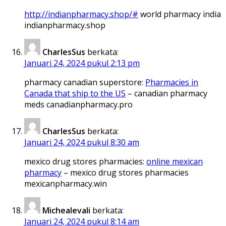
http://indianpharmacy.shop/#
world pharmacy india
indianpharmacy.shop
CharlesSus
berkata:
Januari 24, 2024 pukul 2:13 pm
pharmacy canadian superstore:
Pharmacies in
Canada that ship to the US
– canadian pharmacy
meds canadianpharmacy.pro
CharlesSus
berkata:
Januari 24, 2024 pukul 8:30 am
mexico drug stores pharmacies:
online mexican
pharmacy
– mexico drug stores pharmacies
mexicanpharmacy.win
Michealevali
berkata:
Januari 24, 2024 pukul 8:14 am