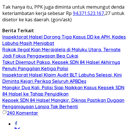
Tak hanya itu, PPK juga diminta untuk memungut denda
keterlambatan kerja sebesar Rp
94.371.523.167
,27 untuk
disetor ke kas daerah. (gon/ask)
Berita Terkait
Inspektorat Halsel Dorong Tiga Kasus DD ke APH, Kades
Labuha Masih Menjabat
Rokok Ilegal Kian Merajalela di Maluku Utara, Ternate
Jadi Fokus Pengawasan Bea Cukai
Takut Dijemput Paksa, Kepsek SDN 84 Halsel Akhirnya
Penuhi Panggilan Ketiga Polisi
Inspektorat Halsel Klaim Audit BLT Labuha Selesai, Kini
Diminta Kejari Periksa Seluruh APBDes
Mangkir Dua Kali, Polisi Siap Naikkan Kasus Kepsek SDN
84 Halsel ke Tahap Penyidikan
Kepsek SDN 84 Halsel Mangkir, Diknas Pastikan Dugaan
Penganiayaan Lansia Tak Berhenti
240
Komentar