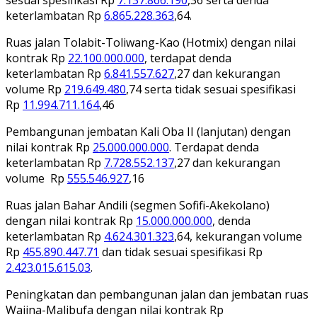
keterlambatan Rp
6.865.228.363
,64.
Ruas jalan Tolabit-Toliwang-Kao (Hotmix) dengan nilai
kontrak Rp
22.100.000.000
, terdapat denda
keterlambatan Rp
6.841.557.627
,27 dan kekurangan
volume Rp
219.649.480
,74 serta tidak sesuai spesifikasi
Rp
11.994.711.164
,46
Pembangunan jembatan Kali Oba II (lanjutan) dengan
nilai kontrak Rp
25.000.000.000
. Terdapat denda
keterlambatan Rp
7.728.552.137
,27 dan kekurangan
volume Rp
555.546.927
,16
Ruas jalan Bahar Andili (segmen Sofifi-Akekolano)
dengan nilai kontrak Rp
15.000.000.000
, denda
keterlambatan Rp
4.624.301.323
,64, kekurangan volume
Rp
455.890.447.71
dan tidak sesuai spesifikasi Rp
2.423.015.615.03
.
Peningkatan dan pembangunan jalan dan jembatan ruas
Waiina-Malibufa dengan nilai kontrak Rp