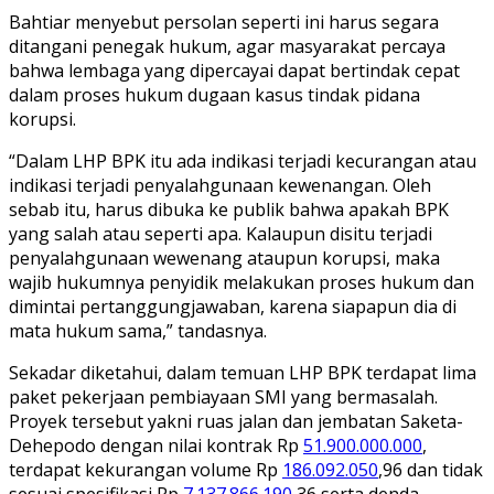
Bahtiar menyebut persolan seperti ini harus segara
ditangani penegak hukum, agar masyarakat percaya
bahwa lembaga yang dipercayai dapat bertindak cepat
dalam proses hukum dugaan kasus tindak pidana
korupsi.
“Dalam LHP BPK itu ada indikasi terjadi kecurangan atau
indikasi terjadi penyalahgunaan kewenangan. Oleh
sebab itu, harus dibuka ke publik bahwa apakah BPK
yang salah atau seperti apa. Kalaupun disitu terjadi
penyalahgunaan wewenang ataupun korupsi, maka
wajib hukumnya penyidik melakukan proses hukum dan
dimintai pertanggungjawaban, karena siapapun dia di
mata hukum sama,” tandasnya.
Sekadar diketahui, dalam temuan LHP BPK terdapat lima
paket pekerjaan pembiayaan SMI yang bermasalah.
Proyek tersebut yakni ruas jalan dan jembatan Saketa-
Dehepodo dengan nilai kontrak Rp
51.900.000.000
,
terdapat kekurangan volume Rp
186.092.050
,96 dan tidak
sesuai spesifikasi Rp
7.137.866.190
,36 serta denda