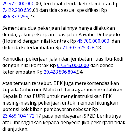
29.572.000.000
,00, terdapat denda keterlambatan Rp
7.422.290.639
,09 dan tidak sesuai spesifikasi Rp
486.332.295
,73.
Sementara dua pekerjaan lainnya hanya dilakukan
denda, yakni pekerjaan ruas jalan Payahe-Dehepodo
(Hotmix) dengan nilai kontrak Rp
46.700.000.000
, dan
didenda keterlambatan Rp
21.302.525.328
,18.
Kemudian pekerjaan jalan dan jembatan ruas Ibu-Kedi
dengan nilai kontrak Rp
67.545.000.000
dan denda
keterlambatan Rp
20.428.896.804
,54.
Atas temuan tersebut, BPK juga merekomendasikan
kepada Gubernur Maluku Utara agar memerintahkan
Kepala Dinas PUPR untuk menginstruksikan PPK
masing-masing pekerjaan untuk memperhitungkan
potensi kelebihan pembayaran sebesar Rp
23.459.104.172
,17 pada pembayaran SP2D berikutnya
atau menagihkan kepada penyedia jika pekerjaan tidak
dilanjutkan.