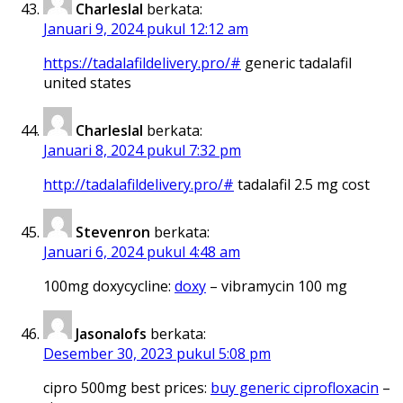
Charleslal
berkata:
Januari 9, 2024 pukul 12:12 am
https://tadalafildelivery.pro/#
generic tadalafil
united states
Charleslal
berkata:
Januari 8, 2024 pukul 7:32 pm
http://tadalafildelivery.pro/#
tadalafil 2.5 mg cost
Stevenron
berkata:
Januari 6, 2024 pukul 4:48 am
100mg doxycycline:
doxy
– vibramycin 100 mg
Jasonalofs
berkata:
Desember 30, 2023 pukul 5:08 pm
cipro 500mg best prices:
buy generic ciprofloxacin
–