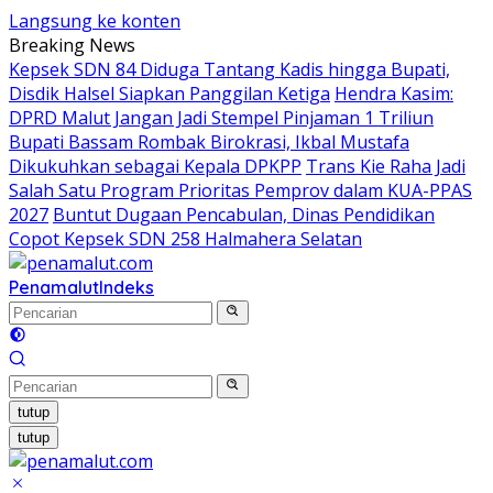
Langsung ke konten
Breaking News
Kepsek SDN 84 Diduga Tantang Kadis hingga Bupati,
Disdik Halsel Siapkan Panggilan Ketiga
Hendra Kasim:
DPRD Malut Jangan Jadi Stempel Pinjaman 1 Triliun
Bupati Bassam Rombak Birokrasi, Ikbal Mustafa
Dikukuhkan sebagai Kepala DPKPP
Trans Kie Raha Jadi
Salah Satu Program Prioritas Pemprov dalam KUA-PPAS
2027
Buntut Dugaan Pencabulan, Dinas Pendidikan
Copot Kepsek SDN 258 Halmahera Selatan
Penamalut
Indeks
tutup
tutup