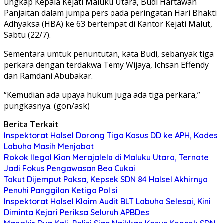
ungkap Kepala Kejati Maluku Utara, Budi Hartawan
Panjaitan dalam jumpa pers pada peringatan Hari Bhakti
Adhyaksa (HBA) ke 63 bertempat di Kantor Kejati Malut,
Sabtu (22/7).
Sementara umtuk penuntutan, kata Budi, sebanyak tiga
perkara dengan terdakwa Temy Wijaya, Ichsan Effendy
dan Ramdani Abubakar.
“Kemudian ada upaya hukum juga ada tiga perkara,”
pungkasnya. (gon/ask)
Berita Terkait
Inspektorat Halsel Dorong Tiga Kasus DD ke APH, Kades
Labuha Masih Menjabat
Rokok Ilegal Kian Merajalela di Maluku Utara, Ternate
Jadi Fokus Pengawasan Bea Cukai
Takut Dijemput Paksa, Kepsek SDN 84 Halsel Akhirnya
Penuhi Panggilan Ketiga Polisi
Inspektorat Halsel Klaim Audit BLT Labuha Selesai, Kini
Diminta Kejari Periksa Seluruh APBDes
Mangkir Dua Kali, Polisi Siap Naikkan Kasus Kepsek SDN