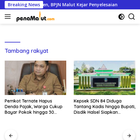
Langsung
n Capai 95 Persen, BPJN Malut Kejar Penyelesaian
Breaking News
Pemk
ke
konten
Tambang rakyat
Pemkot Ternate Hapus
Kepsek SDN 84 Diduga
Denda Pajak, Warga Cukup
Tantang Kadis hingga Bupati,
Bayar Pokok hingga 30
Disdik Halsel Siapkan
September
Panggilan Ketiga